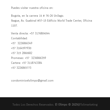
Contáctanos
Puedes visitar nuestra oficina en:
Bogota, en la carrera 14 # 76-26 Unilago.
Ibague, Av. Guabinal #57-15 Edificio World Trade Center, Oficina
1107.
Venta directa: +57 3176804044
Contabilidad:
+57 3226866349
+57 3164597930
+57 315 2860682
Promesas: +57 3236866359
Cartera: +57 3118743384
+57 3226865773
condominioelolimpo@gmail.com
Todos Los Derechos Reservados.
El Olimpo © 2025
@Tolimarketing