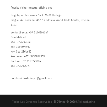
Contáctanos
Puedes visitar nuestra oficina en:
Bogota, en la carrera 14 # 76-26 Unilago.
Ibague, Av. Guabinal #57-15 Edificio World Trade Center, Oficina
1107.
Venta directa: +57 3176804044
Contabilidad:
+57 3226866349
+57 3164597930
+57 315 2860682
Promesas: +57 3236866359
Cartera: +57 3118743384
+57 3226865773
condominioelolimpo@gmail.com
Todos Los Derechos Reservados.
El Olimpo © 2025
@Tolimarketing